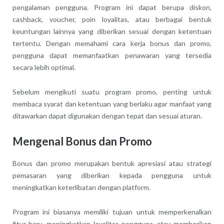
pengalaman pengguna. Program ini dapat berupa diskon,
cashback, voucher, poin loyalitas, atau berbagai bentuk
keuntungan lainnya yang diberikan sesuai dengan ketentuan
tertentu. Dengan memahami cara kerja bonus dan promo,
pengguna dapat memanfaatkan penawaran yang tersedia
secara lebih optimal.
Sebelum mengikuti suatu program promo, penting untuk
membaca syarat dan ketentuan yang berlaku agar manfaat yang
ditawarkan dapat digunakan dengan tepat dan sesuai aturan.
Mengenal Bonus dan Promo
Bonus dan promo merupakan bentuk apresiasi atau strategi
pemasaran yang diberikan kepada pengguna untuk
meningkatkan keterlibatan dengan platform.
Program ini biasanya memiliki tujuan untuk memperkenalkan
fitur baru, meningkatkan loyalitas pengguna, atau memberikan