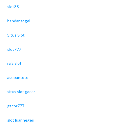
slot88
bandar togel
Situs Slot
slot777
raja slot
asupantoto
situs slot gacor
gacor777
slot luar negeri