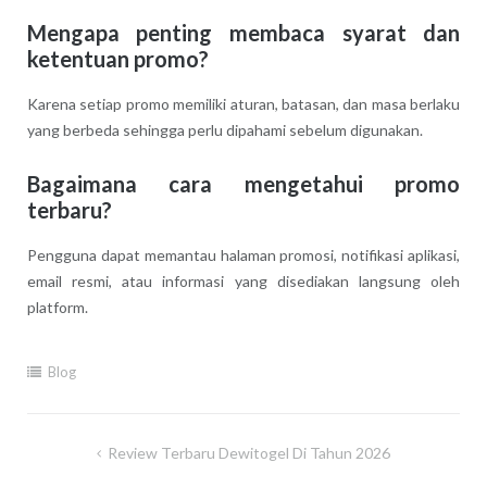
Mengapa penting membaca syarat dan
ketentuan promo?
Karena setiap promo memiliki aturan, batasan, dan masa berlaku
yang berbeda sehingga perlu dipahami sebelum digunakan.
Bagaimana cara mengetahui promo
terbaru?
Pengguna dapat memantau halaman promosi, notifikasi aplikasi,
email resmi, atau informasi yang disediakan langsung oleh
platform.
Blog
Post
Review Terbaru Dewitogel Di Tahun 2026
navigation