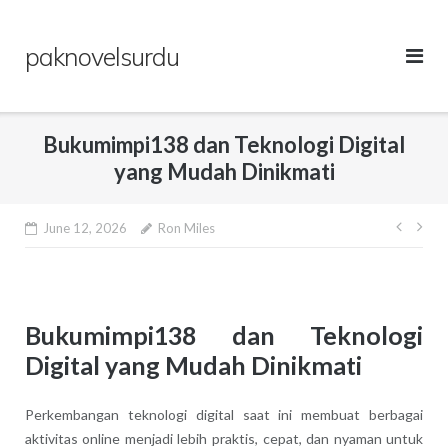
Skip
to
paknovelsurdu
content
Bukumimpi138 dan Teknologi Digital
yang Mudah Dinikmati
Post
June 12, 2026
Ron Miles
navig
Bukumimpi138 dan Teknologi
Digital yang Mudah Dinikmati
Perkembangan teknologi digital saat ini membuat berbagai
aktivitas online menjadi lebih praktis, cepat, dan nyaman untuk