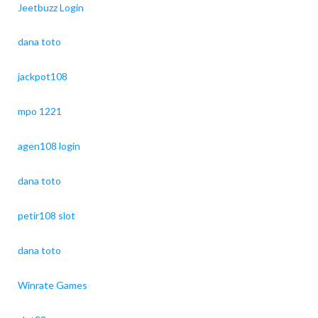
Jeetbuzz Login
dana toto
jackpot108
mpo 1221
agen108 login
dana toto
petir108 slot
dana toto
Winrate Games