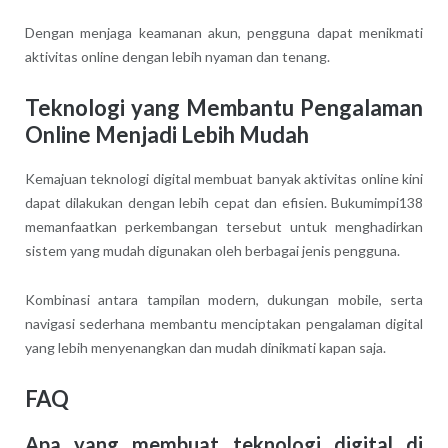
Dengan menjaga keamanan akun, pengguna dapat menikmati
aktivitas online dengan lebih nyaman dan tenang.
Teknologi yang Membantu Pengalaman
Online Menjadi Lebih Mudah
Kemajuan teknologi digital membuat banyak aktivitas online kini
dapat dilakukan dengan lebih cepat dan efisien. Bukumimpi138
memanfaatkan perkembangan tersebut untuk menghadirkan
sistem yang mudah digunakan oleh berbagai jenis pengguna.
Kombinasi antara tampilan modern, dukungan mobile, serta
navigasi sederhana membantu menciptakan pengalaman digital
yang lebih menyenangkan dan mudah dinikmati kapan saja.
FAQ
Apa yang membuat teknologi digital di