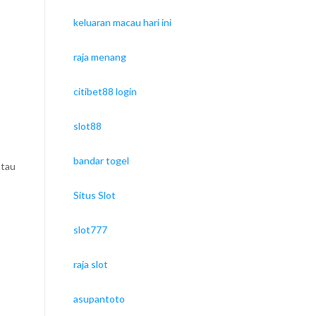
keluaran macau hari ini
raja menang
citibet88 login
slot88
bandar togel
atau
Situs Slot
slot777
raja slot
asupantoto