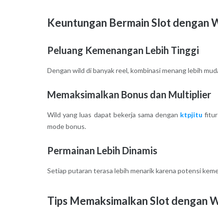
Keuntungan Bermain Slot dengan Wi
Peluang Kemenangan Lebih Tinggi
Dengan wild di banyak reel, kombinasi menang lebih mu
Memaksimalkan Bonus dan Multiplier
Wild yang luas dapat bekerja sama dengan
ktpjitu
fitu
mode bonus.
Permainan Lebih Dinamis
Setiap putaran terasa lebih menarik karena potensi keme
Tips Memaksimalkan Slot dengan Wi