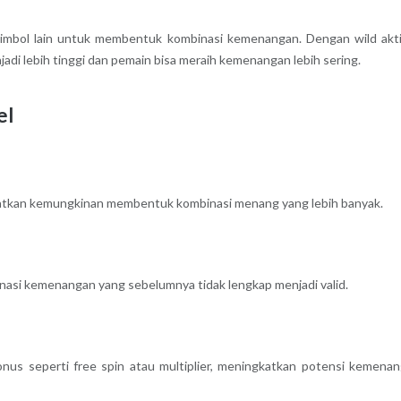
imbol lain untuk membentuk kombinasi kemenangan. Dengan wild akti
i lebih tinggi dan pemain bisa meraih kemenangan lebih sering.
el
ngkatkan kemungkinan membentuk kombinasi menang yang lebih banyak.
nasi kemenangan yang sebelumnya tidak lengkap menjadi valid.
bonus seperti free spin atau multiplier, meningkatkan potensi kemena