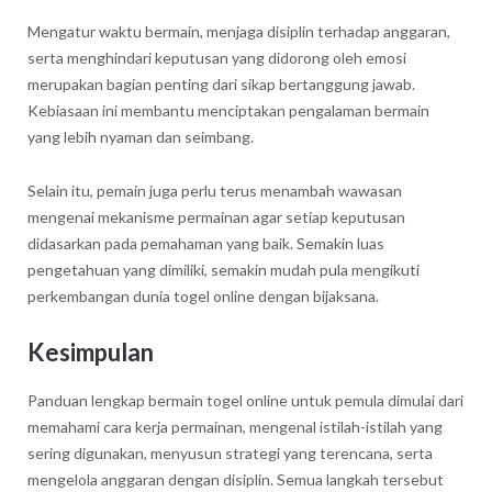
Mengatur waktu bermain, menjaga disiplin terhadap anggaran,
serta menghindari keputusan yang didorong oleh emosi
merupakan bagian penting dari sikap bertanggung jawab.
Kebiasaan ini membantu menciptakan pengalaman bermain
yang lebih nyaman dan seimbang.
Selain itu, pemain juga perlu terus menambah wawasan
mengenai mekanisme permainan agar setiap keputusan
didasarkan pada pemahaman yang baik. Semakin luas
pengetahuan yang dimiliki, semakin mudah pula mengikuti
perkembangan dunia togel online dengan bijaksana.
Kesimpulan
Panduan lengkap bermain togel online untuk pemula dimulai dari
memahami cara kerja permainan, mengenal istilah-istilah yang
sering digunakan, menyusun strategi yang terencana, serta
mengelola anggaran dengan disiplin. Semua langkah tersebut