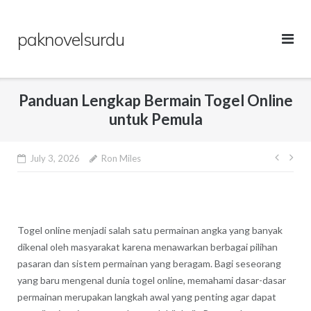
Skip
to
paknovelsurdu
content
Panduan Lengkap Bermain Togel Online
untuk Pemula
Post
July 3, 2026
Ron Miles
navig
Togel online menjadi salah satu permainan angka yang banyak
dikenal oleh masyarakat karena menawarkan berbagai pilihan
pasaran dan sistem permainan yang beragam. Bagi seseorang
yang baru mengenal dunia togel online, memahami dasar-dasar
permainan merupakan langkah awal yang penting agar dapat