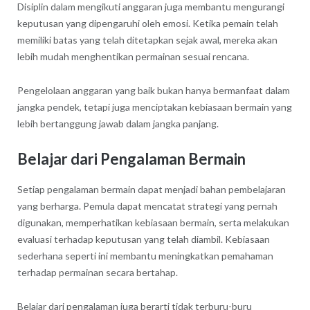
Disiplin dalam mengikuti anggaran juga membantu mengurangi
keputusan yang dipengaruhi oleh emosi. Ketika pemain telah
memiliki batas yang telah ditetapkan sejak awal, mereka akan
lebih mudah menghentikan permainan sesuai rencana.
Pengelolaan anggaran yang baik bukan hanya bermanfaat dalam
jangka pendek, tetapi juga menciptakan kebiasaan bermain yang
lebih bertanggung jawab dalam jangka panjang.
Belajar dari Pengalaman Bermain
Setiap pengalaman bermain dapat menjadi bahan pembelajaran
yang berharga. Pemula dapat mencatat strategi yang pernah
digunakan, memperhatikan kebiasaan bermain, serta melakukan
evaluasi terhadap keputusan yang telah diambil. Kebiasaan
sederhana seperti ini membantu meningkatkan pemahaman
terhadap permainan secara bertahap.
Belajar dari pengalaman juga berarti tidak terburu-buru