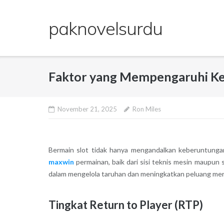
Skip
to
paknovelsurdu
content
Faktor yang Mempengaruhi K
November 21, 2025
Ron Miles
Bermain slot tidak hanya mengandalkan keberuntunga
maxwin
permainan, baik dari sisi teknis mesin maupun s
dalam mengelola taruhan dan meningkatkan peluang me
Tingkat Return to Player (RTP)