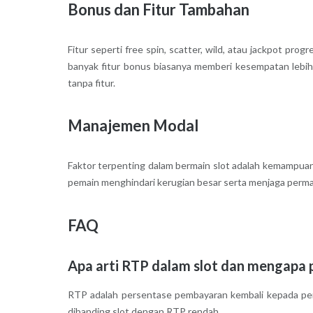
Bonus dan Fitur Tambahan
Fitur seperti free spin, scatter, wild, atau jackpot pr
banyak fitur bonus biasanya memberi kesempatan lebi
tanpa fitur.
Manajemen Modal
Faktor terpenting dalam bermain slot adalah kemamp
pemain menghindari kerugian besar serta menjaga perm
FAQ
Apa arti RTP dalam slot dan mengapa 
RTP adalah persentase pembayaran kembali kepada pema
dibanding slot dengan RTP rendah.