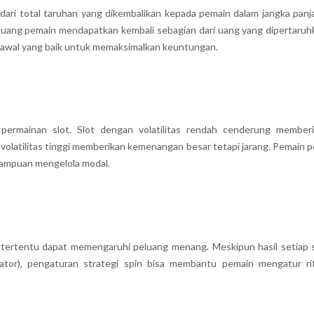
dari total taruhan yang dikembalikan kepada pemain dalam jangka panj
eluang pemain mendapatkan kembali sebagian dari uang yang dipertaruh
h awal yang baik untuk memaksimalkan keuntungan.
h permainan slot. Slot dengan volatilitas rendah cenderung member
olatilitas tinggi memberikan kemenangan besar tetapi jarang. Pemain p
mampuan mengelola modal.
 tertentu dapat memengaruhi peluang menang. Meskipun hasil setiap 
or), pengaturan strategi spin bisa membantu pemain mengatur r