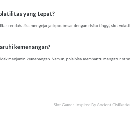
latilitas yang tepat?
ilitas rendah. Jika mengejar jackpot besar dengan risiko tinggi, slot volatil
garuhi kemenangan?
n tidak menjamin kemenangan. Namun, pola bisa membantu mengatur stra
Slot Games Inspired By Ancient Civilizati