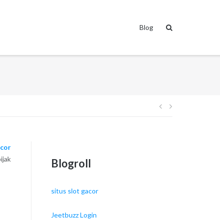
Blog
Post
navigation
acor
ijak
Blogroll
situs slot gacor
Jeetbuzz Login