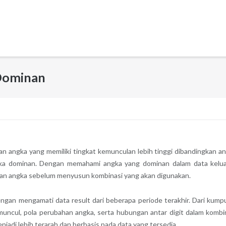
Dominan
n angka yang memiliki tingkat kemunculan lebih tinggi dibandingkan a
 angka dominan. Dengan memahami angka yang dominan dalam data kelu
an angka sebelum menyusun kombinasi yang akan digunakan.
ngan mengamati data result dari beberapa periode terakhir. Dari kump
 muncul, pola perubahan angka, serta hubungan antar digit dalam kombi
njadi lebih terarah dan berbasis pada data yang tersedia.