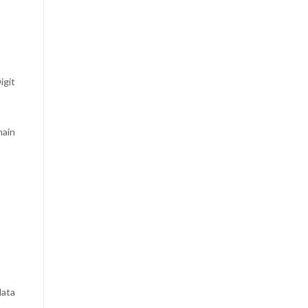
igit
main
data