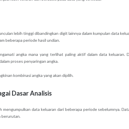
nculan lebih tinggi dibandingkan digit lainnya dalam kumpulan data kelu
alam beberapa periode hasil undian.
amati angka mana yang terlihat paling aktif dalam data keluaran. D
 dalam proses penyaringan angka.
nan kombinasi angka yang akan dipilih.
ai Dasar Analisis
 mengumpulkan data keluaran dari beberapa periode sebelumnya. Data
a berurutan.