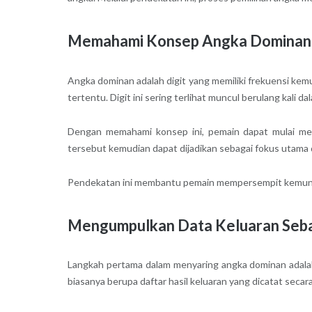
Memahami Konsep Angka Dominan
Angka dominan adalah digit yang memiliki frekuensi kemu
tertentu. Digit ini sering terlihat muncul berulang kali d
Dengan memahami konsep ini, pemain dapat mulai meng
tersebut kemudian dapat dijadikan sebagai fokus utama
Pendekatan ini membantu pemain mempersempit kemungki
Mengumpulkan Data Keluaran Sebag
Langkah pertama dalam menyaring angka dominan adalah
biasanya berupa daftar hasil keluaran yang dicatat secar