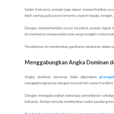
Selain frekuensi, pemain juga dapat memperhatikan pos
lebih sering pada posisi tertentu seperti kepala, tengah, 
Dengan memperhatikan posisi tersebut, pemain dapat me
ini membantu memperjelas pola yang mungkin terbentuk
Pendekatan ini memberikan gambaran tambahan dalam pr
Menggabungkan Angka Dominan den
Angka dominan biasanya tidak digunakan
gtatoge
menggabungkannya dengan metode lain seperti analisis f
Dengan menggabungkan beberapa pendekatan sekaligus
keluaran. Setiap metode memberikan sudut pandang berb
Pendekatan ini membuat proses penyaringan angka menja