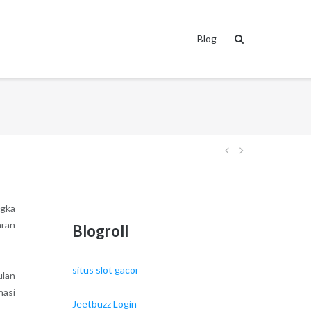
Blog
Post
navigation
ngka
aran
Blogroll
situs slot gacor
ulan
nasi
Jeetbuzz Login