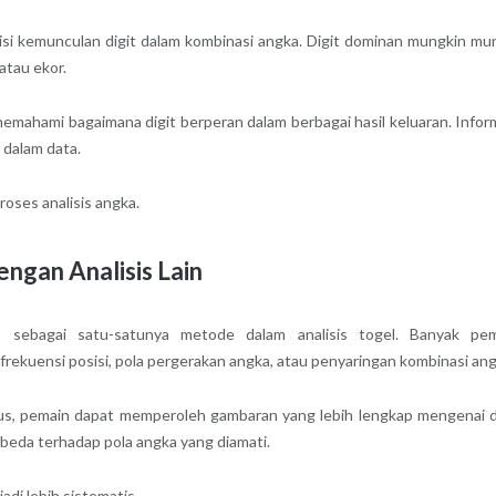
isi kemunculan digit dalam kombinasi angka. Digit dominan mungkin mu
atau ekor.
mahami bagaimana digit berperan dalam berbagai hasil keluaran. Infor
 dalam data.
oses analisis angka.
gan Analisis Lain
l
sebagai satu-satunya metode dalam analisis togel. Banyak pe
rekuensi posisi, pola pergerakan angka, atau penyaringan kombinasi ang
, pemain dapat memperoleh gambaran yang lebih lengkap mengenai 
eda terhadap pola angka yang diamati.
di lebih sistematis.