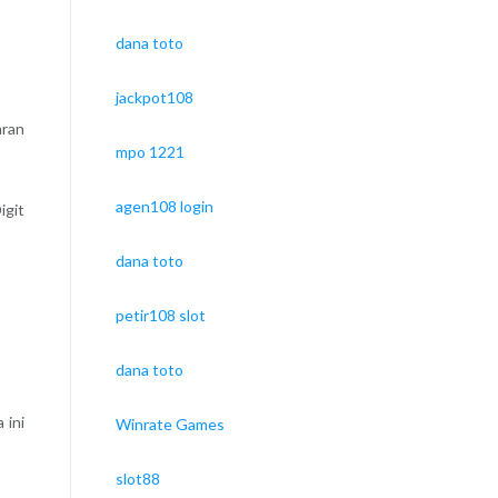
dana toto
jackpot108
aran
mpo 1221
agen108 login
igit
dana toto
petir108 slot
dana toto
 ini
Winrate Games
slot88