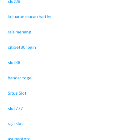
slot88
keluaran macau hari ini
raja menang
citibet88 login
slot88
bandar togel
Situs Slot
slot777
raja slot
asupantoto