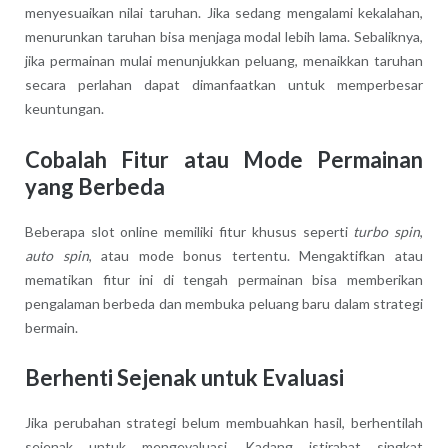
menyesuaikan nilai taruhan. Jika sedang mengalami kekalahan,
menurunkan taruhan bisa menjaga modal lebih lama. Sebaliknya,
jika permainan mulai menunjukkan peluang, menaikkan taruhan
secara perlahan dapat dimanfaatkan untuk memperbesar
keuntungan.
Cobalah Fitur atau Mode Permainan
yang Berbeda
Beberapa slot online memiliki fitur khusus seperti
turbo spin
,
auto spin
, atau mode bonus tertentu. Mengaktifkan atau
mematikan fitur ini di tengah permainan bisa memberikan
pengalaman berbeda dan membuka peluang baru dalam strategi
bermain.
Berhenti Sejenak untuk Evaluasi
Jika perubahan strategi belum membuahkan hasil, berhentilah
sejenak untuk mengevaluasi. Kadang istirahat singkat