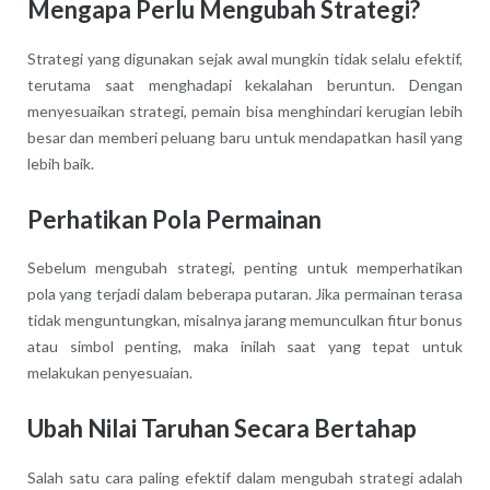
Mengapa Perlu Mengubah Strategi?
Strategi yang digunakan sejak awal mungkin tidak selalu efektif,
terutama saat menghadapi kekalahan beruntun. Dengan
menyesuaikan strategi, pemain bisa menghindari kerugian lebih
besar dan memberi peluang baru untuk mendapatkan hasil yang
lebih baik.
Perhatikan Pola Permainan
Sebelum mengubah strategi, penting untuk memperhatikan
pola yang terjadi dalam beberapa putaran. Jika permainan terasa
tidak menguntungkan, misalnya jarang memunculkan fitur bonus
atau simbol penting, maka inilah saat yang tepat untuk
melakukan penyesuaian.
Ubah Nilai Taruhan Secara Bertahap
Salah satu cara paling efektif dalam mengubah strategi adalah