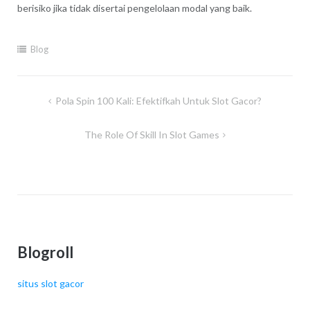
berisiko jika tidak disertai pengelolaan modal yang baik.
Blog
Post
Pola Spin 100 Kali: Efektifkah Untuk Slot Gacor?
navigation
The Role Of Skill In Slot Games
Blogroll
situs slot gacor