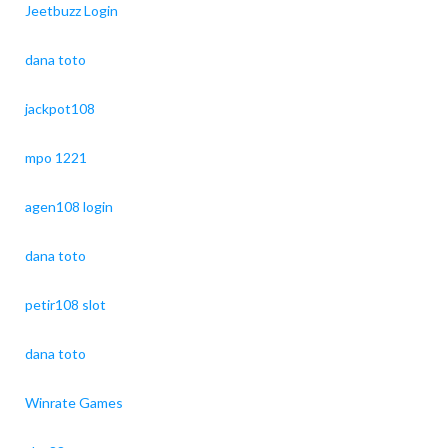
Jeetbuzz Login
dana toto
jackpot108
mpo 1221
agen108 login
dana toto
petir108 slot
dana toto
Winrate Games