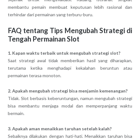
membantu pemain membuat keputusan lebih rasional dan
terhindar dari permainan yang terburu-buru.
FAQ tentang Tips Mengubah Strategi di
Tengah Permainan Slot
1. Kapan waktu terbaik untuk mengubah strategi slot?
Saat strategi awal tidak memberikan hasil yang diharapkan,
terutama ketika menghadapi kekalahan beruntun atau
permainan terasa monoton.
2. Apakah mengubah strategi bisa menjamin kemenangan?
Tidak. Slot berbasis keberuntungan, namun mengubah strategi
bisa membantu menjaga modal dan memperpanjang waktu
bermain.
3. Apakah aman menaikkan taruhan setelah kalah?
Sebaiknya dilakukan dengan hati-hati. Menaikkan taruhan bisa